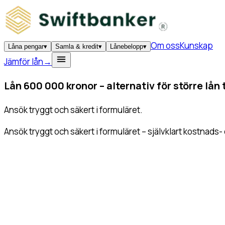
Om oss
Kunskap
Låna pengar
▾
Samla & kredit
▾
Lånebelopp
▾
Jämför lån
→
Lån 600 000 kronor –
alternativ för större lån
Ansök tryggt och säkert i formuläret.
Ansök tryggt och säkert i formuläret – självklart kostnads-