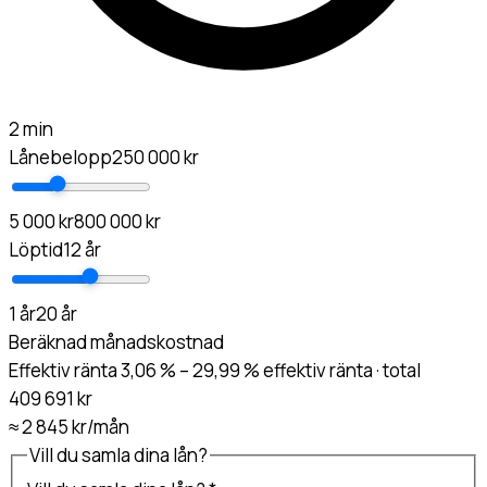
2 min
Lånebelopp
250 000 kr
5 000 kr
800 000 kr
Löptid
12 år
1 år
20 år
Beräknad månadskostnad
Effektiv ränta 3,06 % – 29,99 % effektiv ränta · total
409 691 kr
≈
2 845 kr
/mån
Vill du samla dina lån?