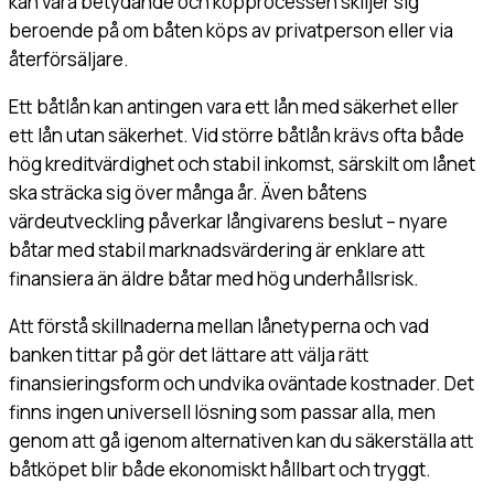
kan vara betydande och köpprocessen skiljer sig
beroende på om båten köps av privatperson eller via
återförsäljare.
Ett båtlån kan antingen vara ett lån med säkerhet eller
ett lån utan säkerhet. Vid större båtlån krävs ofta både
hög kreditvärdighet och stabil inkomst, särskilt om lånet
ska sträcka sig över många år. Även båtens
värdeutveckling påverkar långivarens beslut – nyare
båtar med stabil marknadsvärdering är enklare att
finansiera än äldre båtar med hög underhållsrisk.
Att förstå skillnaderna mellan lånetyperna och vad
banken tittar på gör det lättare att välja rätt
finansieringsform och undvika oväntade kostnader. Det
finns ingen universell lösning som passar alla, men
genom att gå igenom alternativen kan du säkerställa att
båtköpet blir både ekonomiskt hållbart och tryggt.