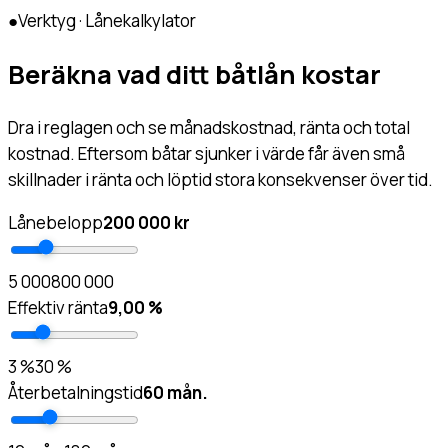
●
Verktyg · Lånekalkylator
Beräkna vad ditt båtlån kostar
Dra i reglagen och se månadskostnad, ränta och total
kostnad. Eftersom båtar sjunker i värde får även små
skillnader i ränta och löptid stora konsekvenser över tid.
Lånebelopp
200 000 kr
5 000
800 000
Effektiv ränta
9,00 %
3 %
30 %
Återbetalningstid
60 mån.