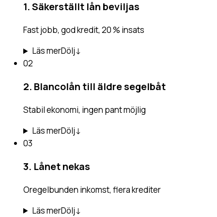
1. Säkerställt lån beviljas
Fast jobb, god kredit, 20 % insats
Läs mer
Dölj
↓
02
2. Blancolån till äldre segelbåt
Stabil ekonomi, ingen pant möjlig
Läs mer
Dölj
↓
03
3. Lånet nekas
Oregelbunden inkomst, flera krediter
Läs mer
Dölj
↓