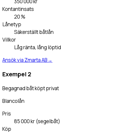
350 000 kr
Kontantinsats
20 %
Lånetyp
Säkerställt båtlån
Villkor
Låg ränta, lång löptid
Ansök via Zmarta AB
→
Exempel 2
Begagnad båt köpt privat
Blancolån
Pris
85 000 kr (segelbåt)
Köp