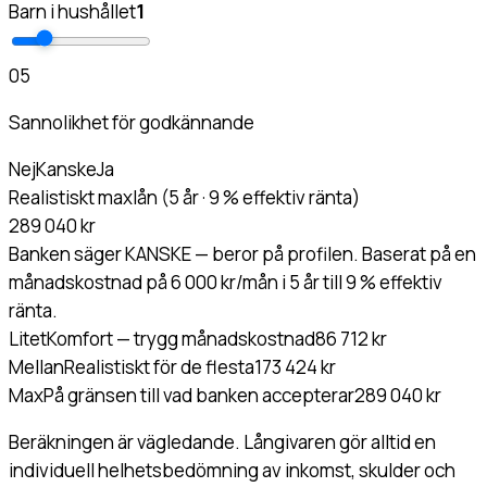
Barn i hushållet
1
0
5
Sannolikhet för godkännande
Nej
Kanske
Ja
Realistiskt maxlån (5 år · 9 % effektiv ränta)
289 040 kr
Banken säger KANSKE — beror på profilen. Baserat på en
månadskostnad på 6 000 kr/mån i 5 år till 9 % effektiv
ränta.
Litet
Komfort — trygg månadskostnad
86 712 kr
Mellan
Realistiskt för de flesta
173 424 kr
Max
På gränsen till vad banken accepterar
289 040 kr
Beräkningen är vägledande. Långivaren gör alltid en
individuell helhetsbedömning av inkomst, skulder och