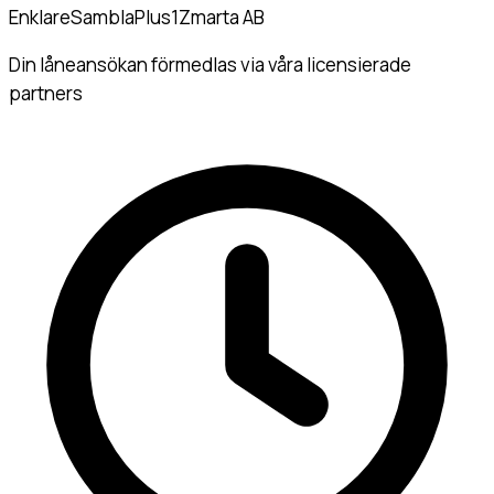
Enklare
Sambla
Plus1
Zmarta AB
Din låneansökan förmedlas via våra licensierade
partners