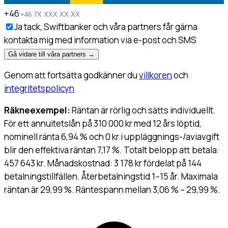
+46
Ja tack, Swiftbanker och våra partners får gärna
kontakta mig med information via e-post och SMS
Gå vidare till våra partners
→
Genom att fortsätta godkänner du
villkoren
och
integritetspolicyn
Räkneexempel:
Räntan är rörlig och sätts individuellt.
För ett annuitetslån på 310 000 kr med 12 års löptid,
nominell ränta 6,94 % och 0 kr i uppläggnings-/aviavgift
blir den effektiva räntan 7,17 %. Totalt belopp att betala:
457 643 kr. Månadskostnad: 3 178 kr fördelat på 144
betalningstillfällen. Återbetalningstid 1–15 år. Maximala
räntan är 29,99 %. Räntespann mellan 3,06 % – 29,99 %.