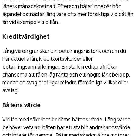
lånets månadskostnad. Eftersom båtar innebär hög
ägandekostnad är långivare ofta mer försiktiga vid båtlån
än vid exempelvis billån.
Kreditvärdighet
Långivaren granskar din betalningshistorik och om du
har aktuella lån, kreditkortsskulder eller
betalningsanmärkningar. En stark kreditprofil ökar
chanserna att få en låg ränta och ett högre lånebelopp,
medan en svag profil ger mindre förmånliga villkor eller
avslag.
Båtens värde
Vid lån med säkerhet bedöms båtens värde. Långivaren
behöver veta att båten har ett stabilt andrahandsvärde
och inte är för gammal. Båtar med skador, äldre motorer