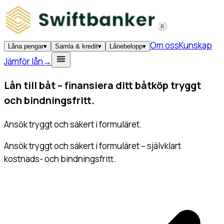
Om oss
Kunskap
Låna pengar
▾
Samla & kredit
▾
Lånebelopp
▾
Jämför lån
→
Lån till båt –
finansiera ditt båtköp
tryggt
och bindningsfritt.
Ansök tryggt och säkert i formuläret.
Ansök tryggt och säkert i formuläret – självklart
kostnads- och bindningsfritt.