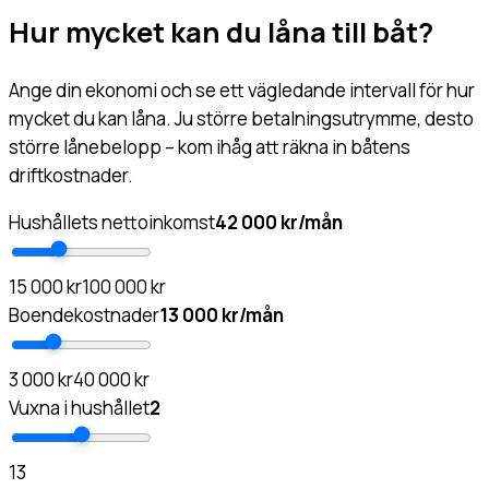
Hur mycket kan du låna till båt?
Ange din ekonomi och se ett vägledande intervall för hur
mycket du kan låna. Ju större betalningsutrymme, desto
större lånebelopp – kom ihåg att räkna in båtens
driftkostnader.
Hushållets nettoinkomst
42 000 kr/mån
15 000 kr
100 000 kr
Boendekostnader
13 000 kr/mån
3 000 kr
40 000 kr
Vuxna i hushållet
2
1
3