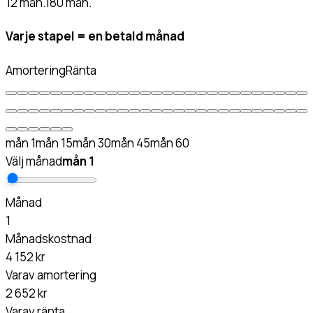
12 mån.
180 mån.
Varje stapel = en betald månad
Amortering
Ränta
mån
1
mån
15
mån
30
mån
45
mån
60
Välj månad
mån
1
Månad
1
Månadskostnad
4 152 kr
Varav amortering
2 652 kr
Varav ränta