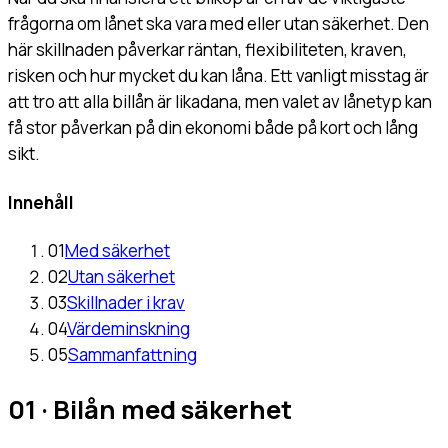
frågorna om lånet ska vara med eller utan säkerhet. Den
här skillnaden påverkar räntan, flexibiliteten, kraven,
risken och hur mycket du kan låna. Ett vanligt misstag är
att tro att alla billån är likadana, men valet av lånetyp kan
få stor påverkan på din ekonomi både på kort och lång
sikt.
Innehåll
01
Med säkerhet
02
Utan säkerhet
03
Skillnader i krav
04
Värdeminskning
05
Sammanfattning
01 · Bilån med säkerhet