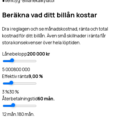
●
Verktyg · Billånekalkylator
Beräkna vad ditt billån kostar
Dra i reglagen och se månadskostnad, ränta och total
kostnad för ditt billån. Även små skillnader i ränta får
stora konsekvenser över hela löptiden.
Lånebelopp
200 000 kr
5 000
800 000
Effektiv ränta
9,00 %
3 %
30 %
Återbetalningstid
60 mån.
12 mån.
180 mån.