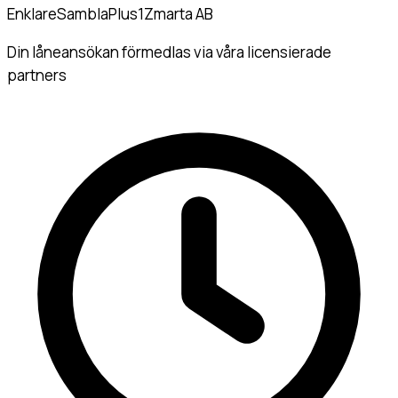
Enklare
Sambla
Plus1
Zmarta AB
Din låneansökan förmedlas via våra licensierade
partners