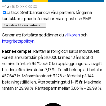
+46
Ja tack, Swiftbanker och våra partners får gärna
kontakta mig med information via e-post och SMS
Gå vidare till våra partners
→
Genom att fortsätta godkänner du
villkoren
och
integritetspolicyn
Räkneexempel:
Räntan är rörlig och sätts individuellt.
För ett annuitetslån på 310 000 kr med 12 års löptid,
nominell ränta 6,94 % och 0 kr i uppläggnings-/aviavgift
blir den effektiva räntan 7,17 %. Totalt belopp att betala:
457 643 kr. Månadskostnad: 3 178 kr fördelat på 144
betalningstillfällen. Återbetalningstid 1–15 år. Maximala
räntan är 29,99 %. Räntespann mellan 3,06 % – 29,99 %.