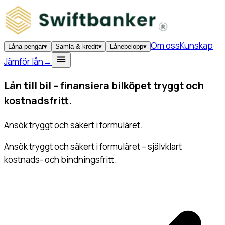
Om oss
Kunskap
Låna pengar
▾
Samla & kredit
▾
Lånebelopp
▾
Jämför lån
→
Lån till bil –
finansiera bilköpet
tryggt och
kostnadsfritt.
Ansök tryggt och säkert i formuläret.
Ansök tryggt och säkert i formuläret – självklart
kostnads- och bindningsfritt.