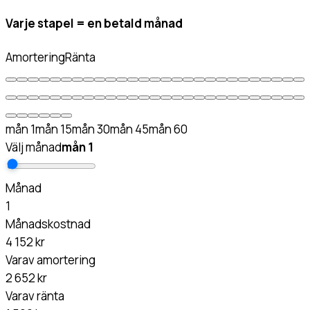
Varje stapel = en betald månad
Amortering
Ränta
mån
1
mån
15
mån
30
mån
45
mån
60
Välj månad
mån
1
Månad
1
Månadskostnad
4 152 kr
Varav amortering
2 652 kr
Varav ränta