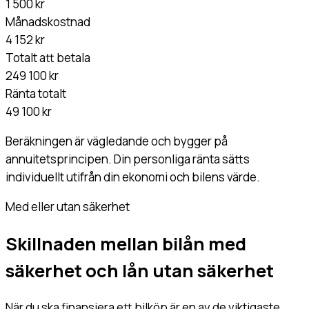
1 500 kr
Månadskostnad
4 152 kr
Totalt att betala
249 100 kr
Ränta totalt
49 100 kr
Beräkningen är vägledande och bygger på
annuitetsprincipen. Din personliga ränta sätts
individuellt utifrån din ekonomi och bilens värde.
Med eller utan säkerhet
Skillnaden mellan bilån med
säkerhet och lån utan säkerhet
När du ska finansiera ett bilköp är en av de viktigaste