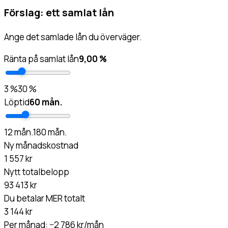
Förslag: ett samlat lån
Ange det samlade lån du överväger.
Ränta på samlat lån
9,00 %
3
%
30
%
Löptid
60
mån.
12
mån.
180
mån.
Ny månadskostnad
1 557 kr
Nytt totalbelopp
93 413 kr
Du betalar MER totalt
3 144 kr
Per månad:
−2 786 kr/mån