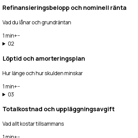
Refinansieringsbelopp och nominell ränta
Vad du lånar och grundräntan
1 min
+
−
02
Löptid och amorteringsplan
Hur länge och hur skulden minskar
1 min
+
−
03
Totalkostnad och uppläggningsavgift
Vad allt kostar tillsammans
1 min
+
−