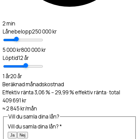
2 min
Lånebelopp
250 000 kr
5 000 kr
800 000 kr
Löptid
12 år
1 år
20 år
Beräknad månadskostnad
Effektiv ränta 3,06 % – 29,99 % effektiv ränta · total
409 691 kr
≈
2 845 kr
/mån
Vill du samla dina lån?
Vill du samla dina lån?
*
Ja
Nej