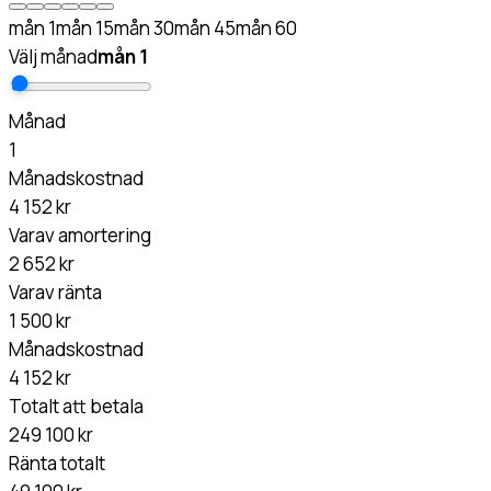
mån
1
mån
15
mån
30
mån
45
mån
60
Välj månad
mån
1
Månad
1
Månadskostnad
4 152 kr
Varav amortering
2 652 kr
Varav ränta
1 500 kr
Månadskostnad
4 152 kr
Totalt att betala
249 100 kr
Ränta totalt