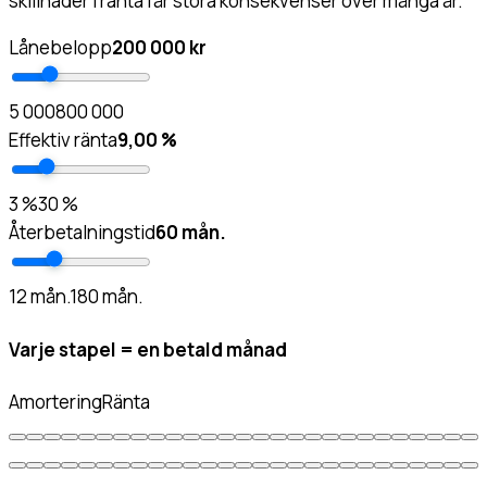
skillnader i ränta får stora konsekvenser över många år.
Lånebelopp
200 000 kr
5 000
800 000
Effektiv ränta
9,00 %
3 %
30 %
Återbetalningstid
60 mån.
12 mån.
180 mån.
Varje stapel = en betald månad
Amortering
Ränta