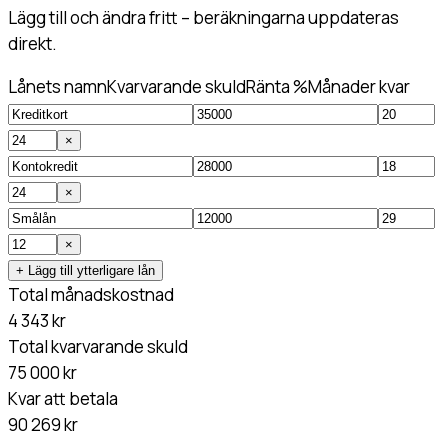
Lägg till och ändra fritt – beräkningarna uppdateras
direkt.
Lånets namn
Kvarvarande skuld
Ränta %
Månader kvar
×
×
×
+ Lägg till ytterligare lån
Total månadskostnad
4 343 kr
Total kvarvarande skuld
75 000 kr
Kvar att betala
90 269 kr