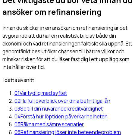
Det viktigaste du bör veta innan du
ansöker om refinansiering
Innan du skickar in en ansökan om refinansiering är det
avgörande att du har en realistisk bild av både din
ekonomi och vad refinansieringen faktiskt ska uppnå. Ett
genomtänkt beslut ökar chansen till bättre villkor och
minskar risken för att du låser fast dig i ett upplägg som
inte håller över tid.
I detta avsnitt
01
Var tydlig med syftet
02
Ha full överblick över dina befintliga lån
03
Se till din nuvarande kreditvärdighet
04
Förstå hur löptiden påverkar helheten
05
Räkna med sämre scenarier
06
Refinansiering löser inte beteendeproblem