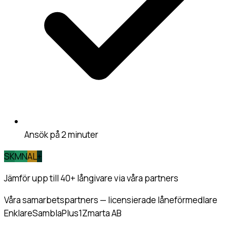
Ansök på 2 minuter
SK
MN
AL
+
Jämför upp till 40+
långivare via våra partners
Våra samarbetspartners — licensierade låneförmedlare
Enklare
Sambla
Plus1
Zmarta AB