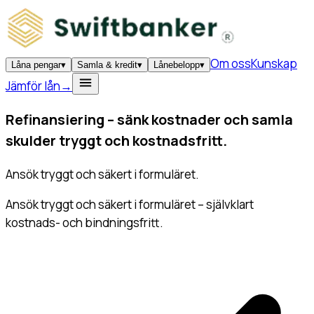
Om oss
Kunskap
Låna pengar
▾
Samla & kredit
▾
Lånebelopp
▾
Jämför lån
→
Refinansiering –
sänk kostnader och samla
skulder
tryggt och kostnadsfritt.
Ansök tryggt och säkert i formuläret.
Ansök tryggt och säkert i formuläret – självklart
kostnads- och bindningsfritt.