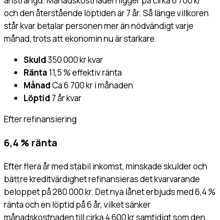
ansträngd. Månadskostnaden ligger på cirka 6 700 kr
och den återstående löptiden är 7 år. Så länge villkoren
står kvar betalar personen mer än nödvändigt varje
månad, trots att ekonomin nu är starkare.
Skuld
350 000 kr kvar
Ränta
11,5 % effektiv ränta
Månad
Ca 6 700 kr i månaden
Löptid
7 år kvar
Efter refinansiering
6,4 % ränta
Efter flera år med stabil inkomst, minskade skulder och
bättre kreditvärdighet refinansieras det kvarvarande
beloppet på 280 000 kr. Det nya lånet erbjuds med 6,4 %
ränta och en löptid på 6 år, vilket sänker
månadskostnaden till cirka 4 600 kr samtidigt som den