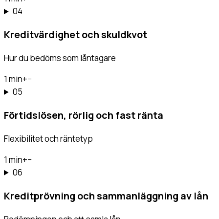
04
Kreditvärdighet och skuldkvot
Hur du bedöms som låntagare
1 min
+
−
05
Förtidslösen, rörlig och fast ränta
Flexibilitet och räntetyp
1 min
+
−
06
Kreditprövning och sammanläggning av lån