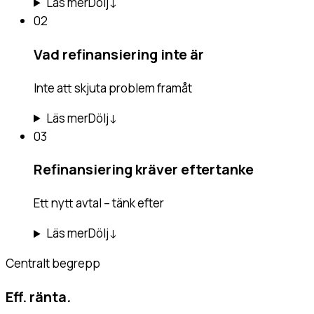
Läs mer
Dölj
↓
02
Vad refinansiering inte är
Inte att skjuta problem framåt
Läs mer
Dölj
↓
03
Refinansiering kräver eftertanke
Ett nytt avtal – tänk efter
Läs mer
Dölj
↓
Centralt begrepp
Eff. ränta
.