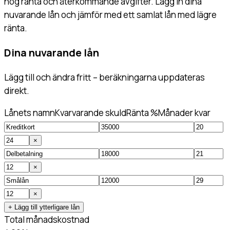
hög ränta och återkommande avgifter. Lägg in dina
nuvarande lån och jämför med ett samlat lån med lägre
ränta.
Dina nuvarande lån
Lägg till och ändra fritt – beräkningarna uppdateras
direkt.
Lånets namn
Kvarvarande skuld
Ränta %
Månader kvar
×
×
×
+ Lägg till ytterligare lån
Total månadskostnad