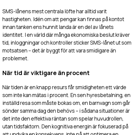
SMS-lånens mest centrala löfte har alltid varit
hastigheten. Idén om att pengar kan finnas på kontot
innan tanken ens hunnit landa är en del av lånets
identitet. I en värld där många ekonomiska beslut kräver
tid, inloggningar och kontroller sticker SMS-lånet ut som
motsatsen – det är byggt för att vara smidigare än
problemet.
När tid är viktigare än procent
När tiden är en knapp resurs får smidigheten ett värde
som inte kan mätas i procent. En sen hyresbetalning, en
inställd resa som måste bokas om, en barnvagn som går
sönder samma dag den behövs – i sådana situationer är
det inte den effektiva räntan som spelar huvudrollen,
utan tidsfaktorn. Den kognitiva energin är fokuserad på
att undvika en konsekvens, inte på att optimera en