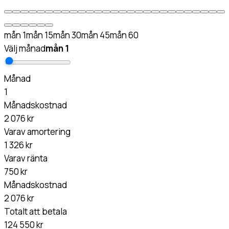
mån
1
mån
15
mån
30
mån
45
mån
60
Välj månad
mån
1
Månad
1
Månadskostnad
2 076 kr
Varav amortering
1 326 kr
Varav ränta
750 kr
Månadskostnad
2 076 kr
Totalt att betala
124 550 kr