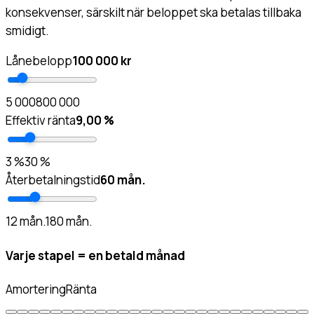
konsekvenser, särskilt när beloppet ska betalas tillbaka
smidigt.
Lånebelopp
100 000 kr
5 000
800 000
Effektiv ränta
9,00 %
3 %
30 %
Återbetalningstid
60 mån.
12 mån.
180 mån.
Varje stapel = en betald månad
Amortering
Ränta