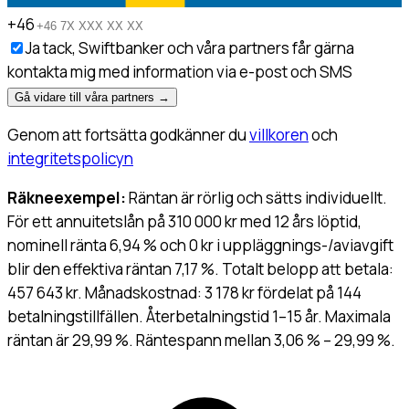
+46
Ja tack, Swiftbanker och våra partners får gärna
kontakta mig med information via e-post och SMS
Gå vidare till våra partners
→
Genom att fortsätta godkänner du
villkoren
och
integritetspolicyn
Räkneexempel:
Räntan är rörlig och sätts individuellt.
För ett annuitetslån på 310 000 kr med 12 års löptid,
nominell ränta 6,94 % och 0 kr i uppläggnings-/aviavgift
blir den effektiva räntan 7,17 %. Totalt belopp att betala:
457 643 kr. Månadskostnad: 3 178 kr fördelat på 144
betalningstillfällen. Återbetalningstid 1–15 år. Maximala
räntan är 29,99 %. Räntespann mellan 3,06 % – 29,99 %.