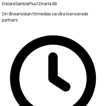
Enklare
Sambla
Plus1
Zmarta AB
Din låneansökan förmedlas via våra licensierade
partners