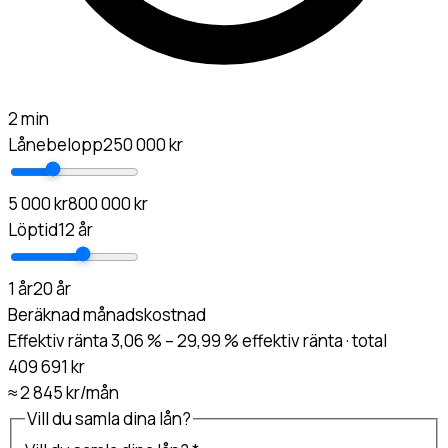
2 min
Lånebelopp
250 000 kr
5 000 kr
800 000 kr
Löptid
12 år
1 år
20 år
Beräknad månadskostnad
Effektiv ränta 3,06 % – 29,99 % effektiv ränta · total
409 691 kr
≈
2 845 kr
/mån
Vill du samla dina lån?