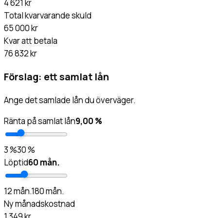
4 621 kr
Total kvarvarande skuld
65 000 kr
Kvar att betala
76 832 kr
Förslag: ett samlat lån
Ange det samlade lån du överväger.
Ränta på samlat lån
9,00 %
3
%
30
%
Löptid
60
mån.
12
mån.
180
mån.
Ny månadskostnad
1 349 kr