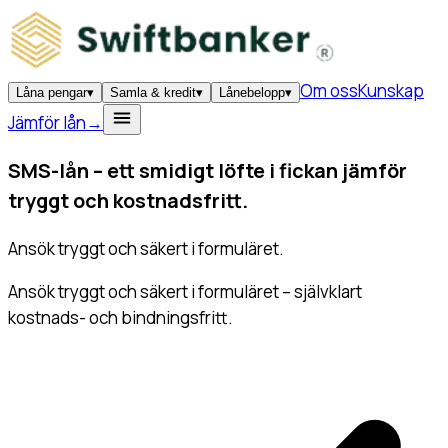
Om oss
Kunskap
Låna pengar
▾
Samla & kredit
▾
Lånebelopp
▾
Jämför lån
→
SMS-lån –
ett smidigt löfte i fickan
jämför
tryggt och kostnadsfritt.
Ansök tryggt och säkert i formuläret.
Ansök tryggt och säkert i formuläret – självklart
kostnads- och bindningsfritt.