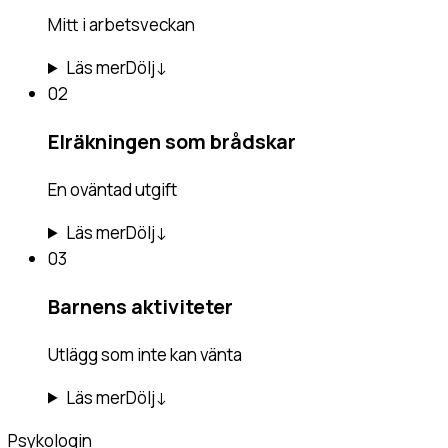
Mitt i arbetsveckan
Läs mer
Dölj
↓
02
Elräkningen som brådskar
En oväntad utgift
Läs mer
Dölj
↓
03
Barnens aktiviteter
Utlägg som inte kan vänta
Läs mer
Dölj
↓
Psykologin