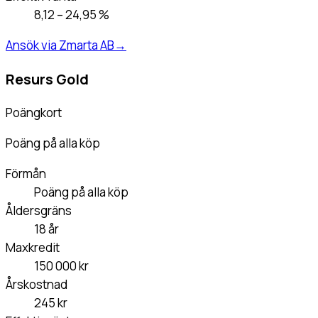
8,12 – 24,95 %
Ansök via Zmarta AB
→
Resurs Gold
Poängkort
Poäng på alla köp
Förmån
Poäng på alla köp
Åldersgräns
18 år
Maxkredit
150 000 kr
Årskostnad
245 kr