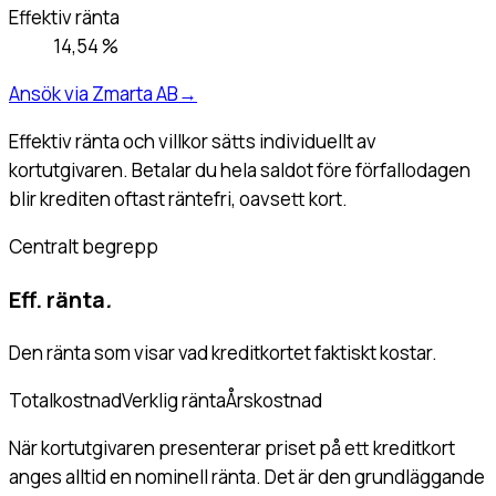
Effektiv ränta
14,54 %
Ansök via Zmarta AB
→
Effektiv ränta och villkor sätts individuellt av
kortutgivaren. Betalar du hela saldot före förfallodagen
blir krediten oftast räntefri, oavsett kort.
Centralt begrepp
Eff. ränta
.
Den ränta som visar vad kreditkortet faktiskt kostar.
Totalkostnad
Verklig ränta
Årskostnad
När kortutgivaren presenterar priset på ett kreditkort
anges alltid en nominell ränta. Det är den grundläggande