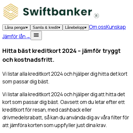
Om oss
Kunskap
Låna pengar
▾
Samla & kredit
▾
Lånebelopp
▾
Jämför lån
→
Hitta bäst
kreditkort 2024
– jämför tryggt
och kostnadsfritt.
Vi listar alla kreditkort 2024 och hjälper dig hitta det kort
som passar dig bäst.
Vi listar alla kreditkort 2024 och hjälper dig att hitta det
kort som passar dig bäst. Oavsett om du letar efter ett
kreditkort för resan, med cashback eller
drivmedelsrabatt, så kan du använda dig av våra filter för
att jämföra korten som uppfyller just dina krav.