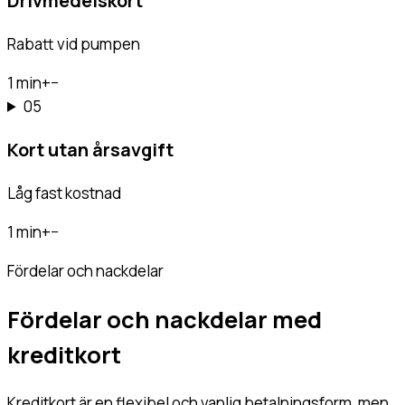
Drivmedelskort
Rabatt vid pumpen
1 min
+
−
05
Kort utan årsavgift
Låg fast kostnad
1 min
+
−
Fördelar och nackdelar
Fördelar och nackdelar med
kreditkort
Kreditkort är en flexibel och vanlig betalningsform, men