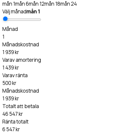
mån
1
mån
6
mån
12
mån
18
mån
24
Välj månad
mån
1
Månad
1
Månadskostnad
1 939 kr
Varav amortering
1 439 kr
Varav ränta
500 kr
Månadskostnad
1 939 kr
Totalt att betala
46 547 kr
Ränta totalt
6 547 kr