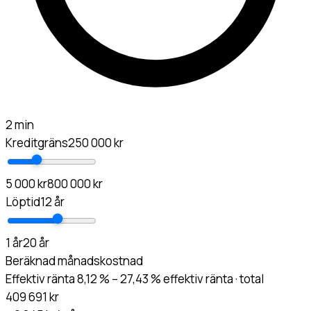
2 min
Kreditgräns
250 000 kr
5 000 kr
800 000 kr
Löptid
12 år
1 år
20 år
Beräknad månadskostnad
Effektiv ränta 8,12 % – 27,43 % effektiv ränta · total
409 691 kr