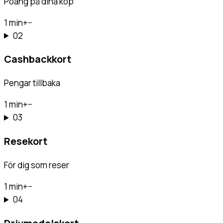
Poäng på dina köp
1 min
+
−
02
Cashbackkort
Pengar tillbaka
1 min
+
−
03
Resekort
För dig som reser
1 min
+
−
04