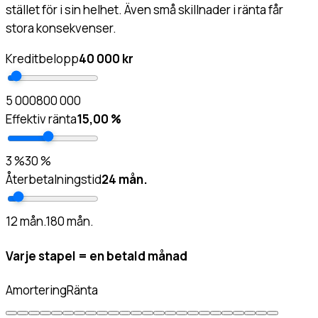
stället för i sin helhet. Även små skillnader i ränta får
stora konsekvenser.
Kreditbelopp
40 000 kr
5 000
800 000
Effektiv ränta
15,00 %
3 %
30 %
Återbetalningstid
24 mån.
12 mån.
180 mån.
Varje stapel = en betald månad
Amortering
Ränta