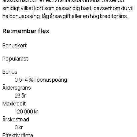
årskostnad och effektiv ränta sida vid sida. Så ser du
smidigt vilket kort som passar dig bäst, oavsett om du vill
ha bonuspoäng, låg årsavgift eller en hög kreditgräns.
Re:member flex
Bonuskort
Populärast
Bonus
0,5–4 % i bonuspoäng
Åldersgräns
23 år
Maxkredit
120 000 kr
Årskostnad
0 kr
Effektiv ränta