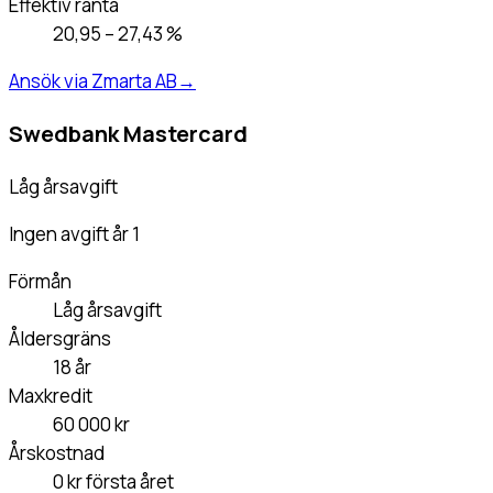
Effektiv ränta
20,95 – 27,43 %
Ansök via Zmarta AB
→
Swedbank Mastercard
Låg årsavgift
Ingen avgift år 1
Förmån
Låg årsavgift
Åldersgräns
18 år
Maxkredit
60 000 kr
Årskostnad
0 kr första året