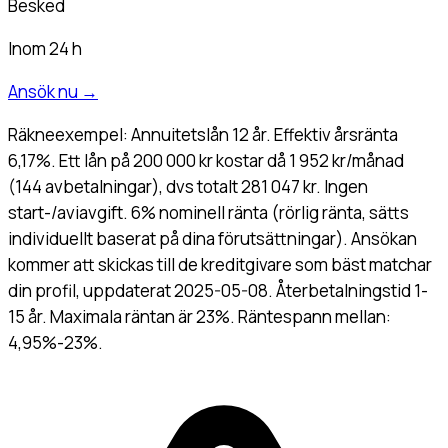
Besked
Inom 24 h
Ansök nu
→
Räkneexempel: Annuitetslån 12 år. Effektiv årsränta
6,17%. Ett lån på 200 000 kr kostar då 1 952 kr/månad
(144 avbetalningar), dvs totalt 281 047 kr. Ingen
start-/aviavgift. 6% nominell ränta (rörlig ränta, sätts
individuellt baserat på dina förutsättningar). Ansökan
kommer att skickas till de kreditgivare som bäst matchar
din profil, uppdaterat 2025-05-08. Återbetalningstid 1-
15 år. Maximala räntan är 23%. Räntespann mellan:
4,95%-23%.