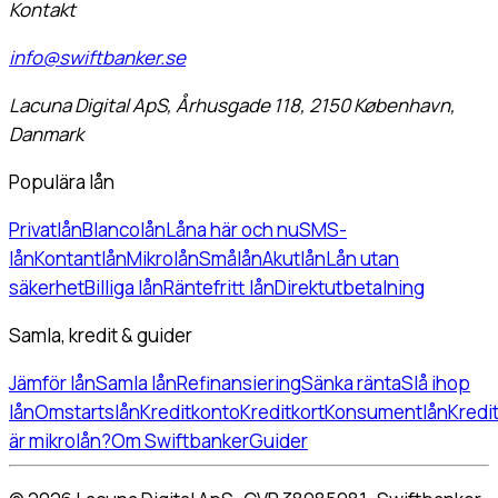
Kontakt
info@swiftbanker.se
Lacuna Digital ApS, Århusgade 118, 2150 København,
Danmark
Populära lån
Privatlån
Blancolån
Låna här och nu
SMS-
lån
Kontantlån
Mikrolån
Smålån
Akutlån
Lån utan
säkerhet
Billiga lån
Räntefritt lån
Direktutbetalning
Samla, kredit & guider
Jämför lån
Samla lån
Refinansiering
Sänka ränta
Slå ihop
lån
Omstartslån
Kreditkonto
Kreditkort
Konsumentlån
Kredi
är mikrolån?
Om Swiftbanker
Guider