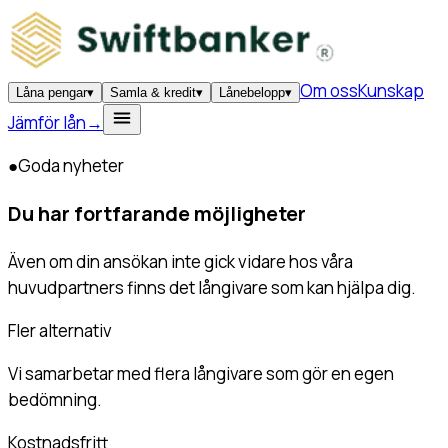
Om oss
Kunskap
Låna pengar
▾
Samla & kredit
▾
Lånebelopp
▾
Jämför lån
→
●
Goda nyheter
Du har fortfarande möjligheter
Även om din ansökan inte gick vidare hos våra
huvudpartners finns det långivare som kan hjälpa dig.
Fler alternativ
Vi samarbetar med flera långivare som gör en egen
bedömning.
Kostnadsfritt