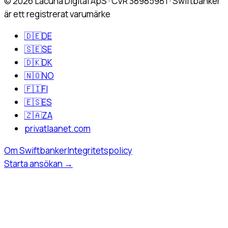
©
2026
Lacuna Digital ApS · CVR 38985981 · Swiftbanker
är ett registrerat varumärke
🇩🇪
DE
🇸🇪
SE
🇩🇰
DK
🇳🇴
NO
🇫🇮
FI
🇪🇸
ES
🇿🇦
ZA
privatlaanet.com
Om Swiftbanker
Integritetspolicy
Starta ansökan
→