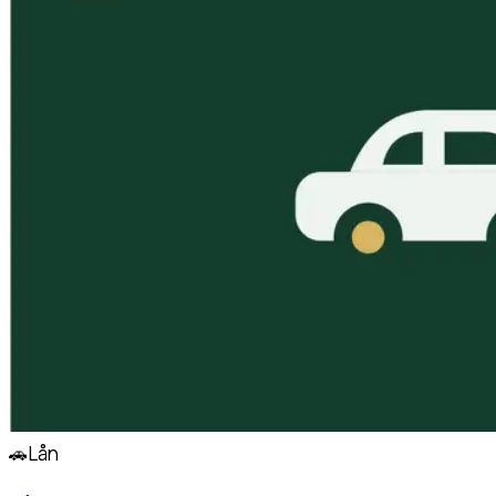
🚗
Lån