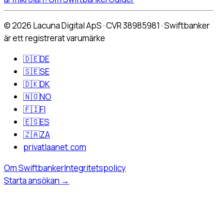
©
2026
Lacuna Digital ApS · CVR 38985981 · Swiftbanker
är ett registrerat varumärke
🇩🇪
DE
🇸🇪
SE
🇩🇰
DK
🇳🇴
NO
🇫🇮
FI
🇪🇸
ES
🇿🇦
ZA
privatlaanet.com
Om Swiftbanker
Integritetspolicy
Starta ansökan
→