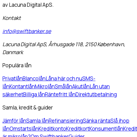
av Lacuna Digital ApS.
Kontakt
info@swiftbanker.se
Lacuna Digital ApS, Århusgade 118, 2150 København,
Danmark
Populära lån
Privatlån
Blancolån
Låna här och nu
SMS-
lån
Kontantlån
Mikrolån
Smålån
Akutlån
Lån utan
säkerhet
Billiga lån
Räntefritt lån
Direktutbetalning
Samla, kredit & guider
Jämför lån
Samla lån
Refinansiering
Sänka ränta
Slå ihop
lån
Omstartslån
Kreditkonto
Kreditkort
Konsumentlån
Kredi
är mikrolån?
Om Swiftbanker
Guider