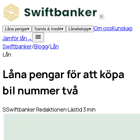
Om oss
Kunskap
Låna pengar
▾
Samla & kredit
▾
Lånebelopp
▾
Jämför lån
→
Swiftbanker
/
Blogg
/
Lån
Lån
Låna pengar för att köpa
bil nummer två
S
Swiftbanker Redaktionen
·
Lästid
3
min